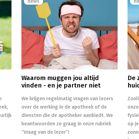
news
n
Waarom muggen jou altijd
De z
vinden - en je partner niet
hui
n
We krijgen regelmatig vragen van lezers
Zonl
eek,
over de werking in de apotheek of de
onze
rlijk
diensten die de apotheker aanbiedt. We
fysi
beantwoorden ze graag in onze rubriek
op je
“Vraag van de lezer”!
zonn