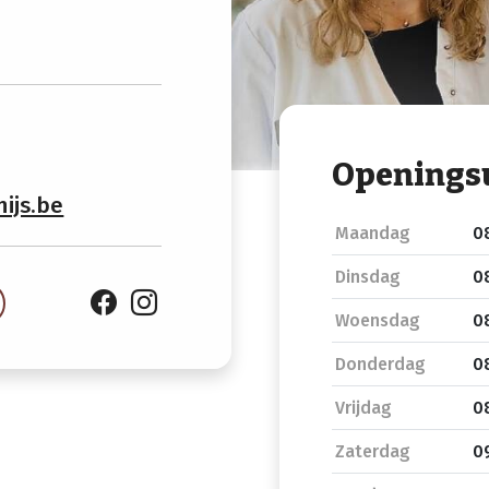
Openings
ijs.be
Maandag
08
Dinsdag
08
Woensdag
08
Donderdag
08
Vrijdag
08
Zaterdag
09