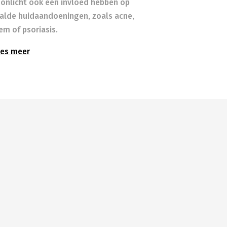
zonlicht ook een invloed hebben op
alde huidaandoeningen, zoals acne,
em of psoriasis.
es meer