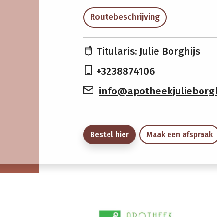
Routebeschrijving
Titularis: Julie Borghijs
+3238874106
info@apotheekjulieborgh
Bestel hier
Maak een afspraak