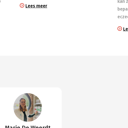
e
kan 
Lees meer
bepa
ecze
Le
Marie De Weerdt